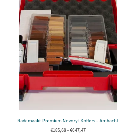
op
de
productpagina
Rademaakt Premium Novoryt Koffers – Ambacht
Prijsklasse:
€
185,68
-
€
647,47