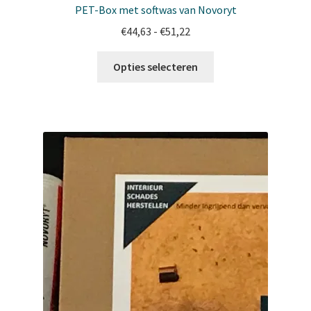
PET-Box met softwas van Novoryt
Prijsklasse:
€
44,63
-
€
51,22
€44,63
Dit
tot
Opties selecteren
product
€51,22
heeft
meerdere
variaties.
Deze
optie
kan
gekozen
worden
op
de
productpagina