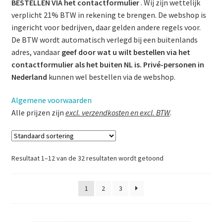
BESTELLEN VIA het contactformulier
. Wij zijn wettelijk
verplicht 21% BTW in rekening te brengen. De webshop is
Workshops om te leren repareren met smeltkit
ingericht voor bedrijven, daar gelden andere regels voor.
De BTW wordt automatisch verlegd bij een buitenlands
Demonstratie als uitgebreide kennismaking
adres, vandaar
geef door wat u wilt bestellen via het
contactformulier als het buiten NL is.
Privé-personen in
Interieurschades vakkundig hersteld door Rademaakt
Nederland
kunnen wel bestellen via de webshop.
Schades aan keukens herstellen tot in perfectie!
Algemene voorwaarden
Alle prijzen zijn
excl. verzendkosten en excl. BTW
.
Schades aan vloeren herstellen tot in perfectie!
Uitdagende schades herstellen dankzij onderzoek
Resultaat 1–12 van de 32 resultaten wordt getoond
Mijn account
1
2
3
Privacybeleid Rademaakt