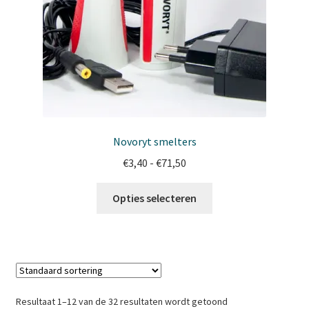
Novoryt smelters
Prijsklasse:
€
3,40
-
€
71,50
€3,40
Dit
tot
Opties selecteren
product
€71,50
heeft
meerdere
variaties.
Deze
optie
Resultaat 1–12 van de 32 resultaten wordt getoond