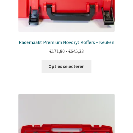
Rademaakt Premium Novoryt Koffers – Keuken
Prijsklasse:
€
171,80
-
€
645,33
€171,80
Dit
tot
Opties selecteren
product
€645,33
heeft
meerdere
variaties.
Deze
optie
kan
gekozen
worden