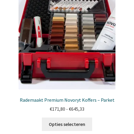
productpagina
Rademaakt Premium Novoryt Koffers – Parket
Prijsklasse:
€
171,80
-
€
645,33
€171,80
Dit
tot
Opties selecteren
product
€645,33