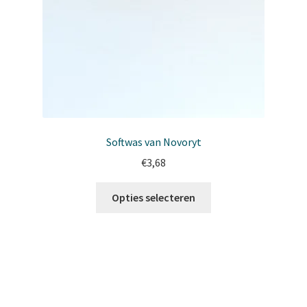
Softwas van Novoryt
€
3,68
Dit
Opties selecteren
product
heeft
meerdere
variaties.
Deze
optie