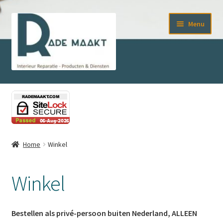
Ga
Ga
Menu
door
naar
naar
de
navigatie
inhoud
Home
Afrekenen
Contact
Home
Winkel
Cookiebeleid (EU)
Winkel
Diensten
Bestellen als privé-persoon buiten Nederland, ALLEEN
Kleuradvies voor de juiste smeltkit en stiften