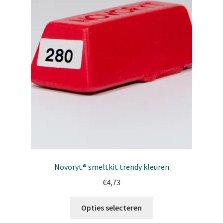
productpagina
Novoryt® smeltkit trendy kleuren
€
4,73
Dit
Opties selecteren
product