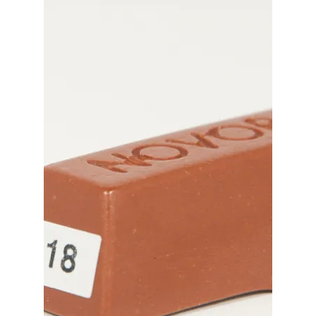
Productinformatie
Reparatieproducten van Novoryt®
Winkel
Winkelmand