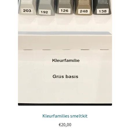
op
de
productpagina
Kleurfamilies smeltkit
€
20,00