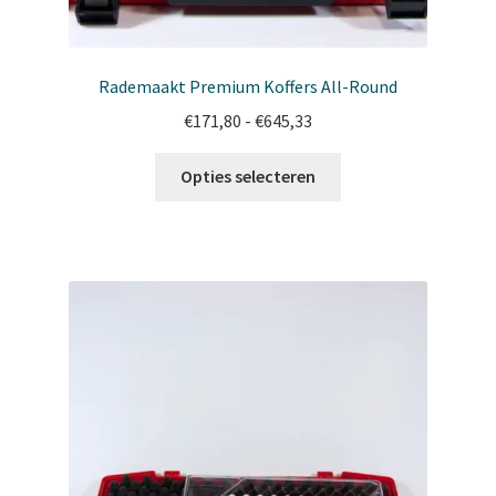
Rademaakt Premium Koffers All-Round
Prijsklasse:
€
171,80
-
€
645,33
€171,80
Dit
tot
Opties selecteren
product
€645,33
heeft
meerdere
variaties.
Deze
optie
kan
gekozen
worden
op
de