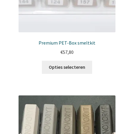
Premium PET-Box smeltkit
€
57,80
Dit
Opties selecteren
product
heeft
meerdere
variaties.
Deze
optie
kan
gekozen
worden