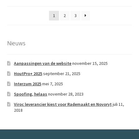
kan
gekozen
1
2
3
worden
op
de
productpagina
Nieuws
Aanpassingen van de website
november 15, 2025
HoutPro+ 2025
september 21, 2025
Interzum 2025
mei 7, 2025
Spoofing, helaas
november 28, 2023
Viroc leverancier kiest voor Rademaakt en Novoryt
juli 11,
2018