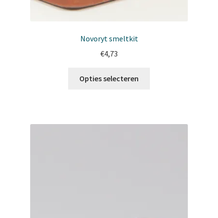
Novoryt smeltkit
€
4,73
Dit
Opties selecteren
product
heeft
meerdere
variaties.
Deze
optie
kan
gekozen
worden
op
de