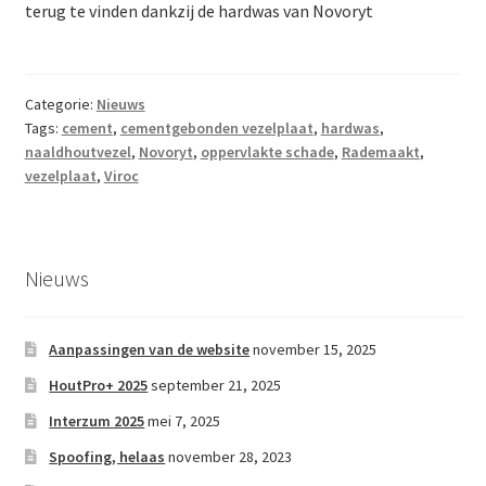
terug te vinden dankzij de hardwas van Novoryt
Categorie:
Nieuws
Tags:
cement
,
cementgebonden vezelplaat
,
hardwas
,
naaldhoutvezel
,
Novoryt
,
oppervlakte schade
,
Rademaakt
,
vezelplaat
,
Viroc
Nieuws
Aanpassingen van de website
november 15, 2025
HoutPro+ 2025
september 21, 2025
Interzum 2025
mei 7, 2025
Spoofing, helaas
november 28, 2023