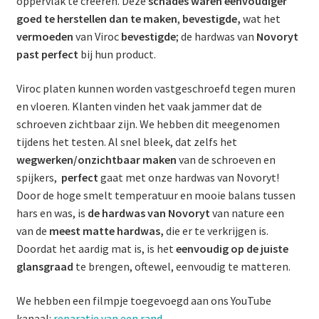
oppervlak te creëren. Deze
schades waren eenvoudiger
Productinformatie
goed te herstellen dan te maken
,
bevestigde,
wat het
vermoeden
van Viroc
bevestigde
; de hardwas van
Novoryt
Reparatieproducten van Novoryt®
past perfect
bij hun product.
Winkel
Viroc platen kunnen worden vastgeschroefd tegen muren
en vloeren. Klanten vinden het vaak jammer dat de
Winkelmand
schroeven zichtbaar zijn. We hebben dit meegenomen
tijdens het testen. Al snel bleek, dat zelfs het
wegwerken/onzichtbaar maken
van de schroeven en
spijkers,
perfect
gaat met onze hardwas van Novoryt!
Door de hoge smelt temperatuur en mooie balans tussen
hars en was, is
de hardwas van Novoryt
van nature een
van de
meest matte hardwas,
die er te verkrijgen is.
Doordat het aardig mat is, is het
eenvoudig op de juiste
glansgraad
te brengen, oftewel, eenvoudig te matteren.
We hebben een filmpje toegevoegd aan ons YouTube
kanaal:
reparatie van een rand