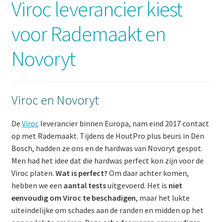
Viroc leverancier kiest
Workshops om te leren repareren met smeltkit
voor Rademaakt en
Demonstratie als uitgebreide kennismaking
Novoryt
Interieurschades vakkundig hersteld door Rademaakt
Schades aan keukens herstellen tot in perfectie!
Viroc en Novoryt
Schades aan vloeren herstellen tot in perfectie!
De
Viroc
leverancier binnen Europa, nam eind 2017 contact
op met Rademaakt. Tijdens de HoutPro plus beurs in Den
Bosch, hadden ze ons en de hardwas van Novoryt gespot.
Uitdagende schades herstellen dankzij onderzoek
Men had het idee dat die hardwas perfect kon zijn voor de
Viroc platen.
Wat is perfect?
Om daar achter komen,
Mijn account
hebben we een
aantal tests
uitgevoerd. Het is
niet
eenvoudig om Viroc te beschadigen
, maar het lukte
Privacybeleid Rademaakt
uiteindelijke om schades aan de randen en midden op het