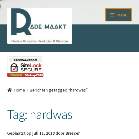
Ga
Ga
Menu
door
naar
naar
de
navigatie
inhoud
Home
Afrekenen
Contact
Home
Berichten getagged “hardwas”
Cookiebeleid (EU)
Tag:
hardwas
Diensten
Geplaatst op
juli 11, 2018
door
Bresser
Kleuradvies voor de juiste smeltkit en stiften