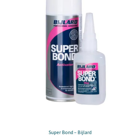
worden
op
de
productpagina
Super Bond – Bijlard