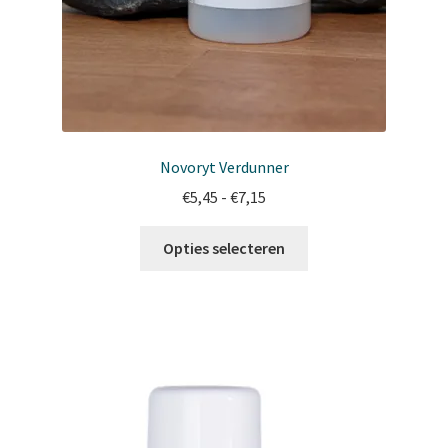
Novoryt Verdunner
Prijsklasse:
€
5,45
-
€
7,15
€5,45
Dit
tot
Opties selecteren
product
€7,15
heeft
meerdere
variaties.
Deze
optie
kan
gekozen