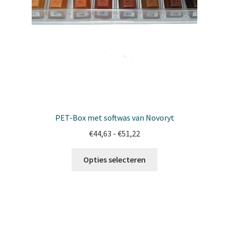
PET-Box met softwas van Novoryt
Prijsklasse:
€
44,63
-
€
51,22
€44,63
Dit
tot
Opties selecteren
product
€51,22
heeft
meerdere
variaties.
Deze