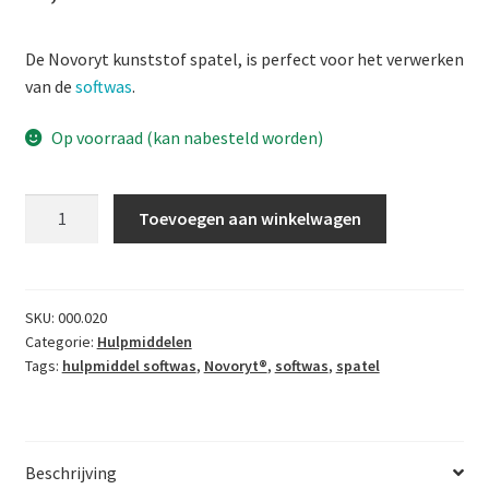
Productinformatie
De Novoryt kunststof spatel, is perfect voor het verwerken
Reparatieproducten van Novoryt®
van de
softwas
.
Winkel
Op voorraad (kan nabesteld worden)
Winkelmand
Novoryt
Toevoegen aan winkelwagen
kunststof
spatel
aantal
SKU:
000.020
Categorie:
Hulpmiddelen
Tags:
hulpmiddel softwas
,
Novoryt®
,
softwas
,
spatel
Beschrijving