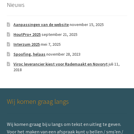
optie
Nieuws
kan
gekozen
worden
Aanpassingen van de website
november 15, 2025
op
HoutPro+ 2025
september 21, 2025
de
Interzum 2025
mei 7, 2025
productpagina
Spoofing, helaas
november 28, 2023
Viroc leverancier kiest voor Rademaakt en Novoryt
juli 11,
2018
Wij komen graag langs
Wij komen graag bij u langs om tekst en uitleg te geven.
Voor het maken van een afspraak kunt u bellen / sms’en /