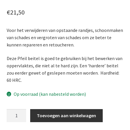
Productinformatie
€
21,50
Reparatieproducten van Novoryt®
Voor het verwijderen van opstaande randjes, schoonmaken
Winkel
van schades en vergroten van schades om ze beter te
kunnen repareren en retoucheren.
Winkelmand
Deze Pfeil beitel is goed te gebruiken bij het bewerken van
oppervlaktes, die niet al te hard zijn. Een ‘hardere’ beitel
zou eerder gewet of geslepen moeten worden. Hardheid:
60 HRC.
Op voorraad (kan nabesteld worden)
Pfeil
Toevoegen aan winkelwagen
korte
steekbeitel