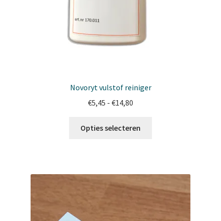
Novoryt vulstof reiniger
Prijsklasse:
€
5,45
-
€
14,80
€5,45
Dit
tot
Opties selecteren
product
€14,80
heeft
meerdere
variaties.
Deze
optie
kan
gekozen