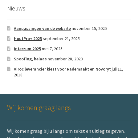
optie
Nieuws
kan
gekozen
worden
Aanpassingen van de website
november 15, 2025
op
HoutPro+ 2025
september 21, 2025
de
Interzum 2025
mei 7, 2025
productpagina
Spoofing, helaas
november 28, 2023
Viroc leverancier kiest voor Rademaakt en Novoryt
juli 11,
2018
Wij komen graag langs
Wij komen graag bij u langs om tekst en uitleg te geven.