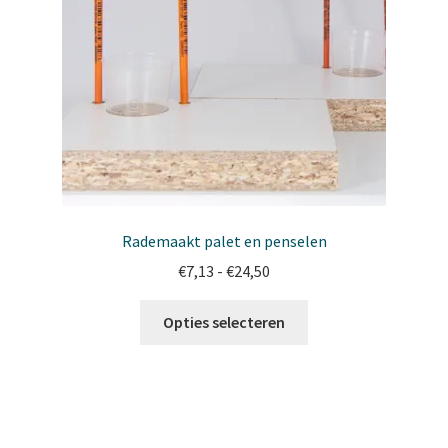
Rademaakt palet en penselen
Prijsklasse:
€
7,13
-
€
24,50
€7,13
Dit
tot
Opties selecteren
product
€24,50
heeft
meerdere
variaties.
Deze