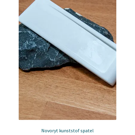
worden
op
de
productpagina
Novoryt kunststof spatel