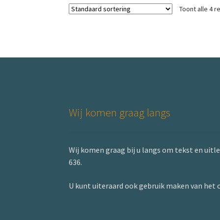
Toont alle 4 r
Deze
optie
kan
gekozen
worden
op
de
productpagina
Wij komen graag langs
Wij komen graag bij u langs om tekst en uitle
636.
U kunt uiteraard ook gebruik maken van het 