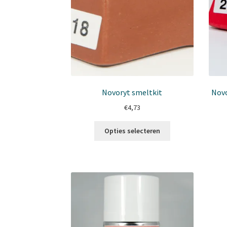
Novoryt smeltkit
Novo
€
4,73
Dit
Opties selecteren
product
heeft
meerdere
variaties.
Deze
optie
kan
gekozen
worden