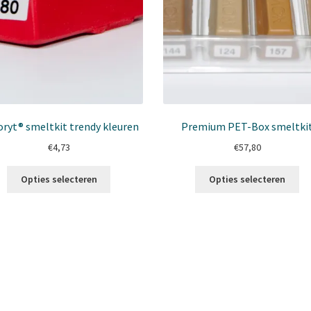
ryt® smeltkit trendy kleuren
Premium PET-Box smeltki
€
4,73
€
57,80
Dit
Dit
Opties selecteren
Opties selecteren
product
pr
heeft
he
meerdere
me
variaties.
var
Deze
De
optie
op
kan
ka
gekozen
ge
worden
wo