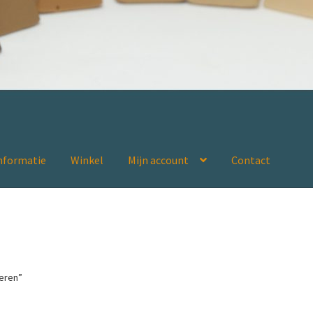
nformatie
Winkel
Mijn account
Contact
iensten
Interieurschades vakkundig hersteld door Rademaakt
ctinformatie
Reparatieproducten van Novoryt®
Winkel
Winkelma
reren”