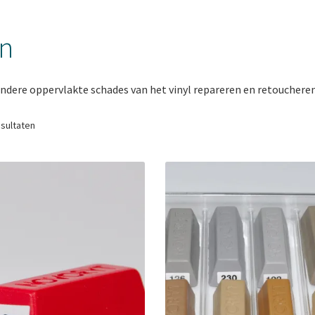
en
 andere oppervlakte schades van het vinyl repareren en retoucheren
esultaten