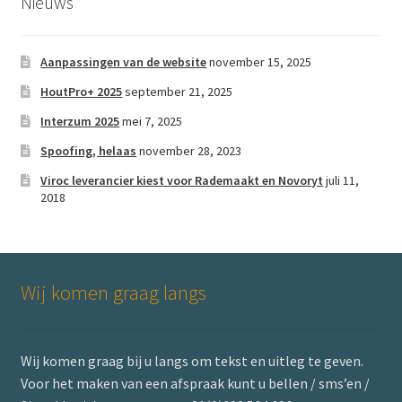
Nieuws
op
de
Aanpassingen van de website
november 15, 2025
productpagina
HoutPro+ 2025
september 21, 2025
Interzum 2025
mei 7, 2025
Spoofing, helaas
november 28, 2023
Viroc leverancier kiest voor Rademaakt en Novoryt
juli 11,
2018
Wij komen graag langs
Wij komen graag bij u langs om tekst en uitleg te geven.
Voor het maken van een afspraak kunt u bellen / sms’en /