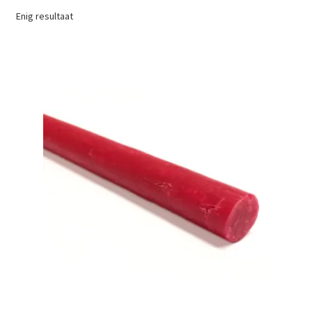
Enig resultaat
Workshops om te leren repareren met smeltkit
Demonstratie als uitgebreide kennismaking
Interieurschades vakkundig hersteld door Rademaakt
Schades aan keukens herstellen tot in perfectie!
Schades aan vloeren herstellen tot in perfectie!
Uitdagende schades herstellen dankzij onderzoek
Mijn account
Privacybeleid Rademaakt