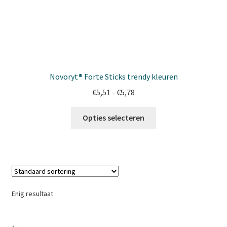
Productinformatie
Reparatieproducten van Novoryt®
Winkel
Novoryt® Forte Sticks trendy kleuren
Winkelmand
Prijsklasse:
€
5,51
-
€
5,78
€5,51
Dit
tot
Opties selecteren
product
€5,78
heeft
meerdere
variaties.
Deze
optie
Enig resultaat
kan
gekozen
worden